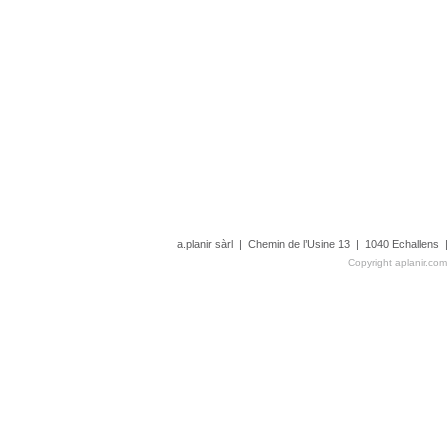
a.planir sàrl | Chemin de l’Usine 13 | 1040 Echallens
Copyright aplanir.com