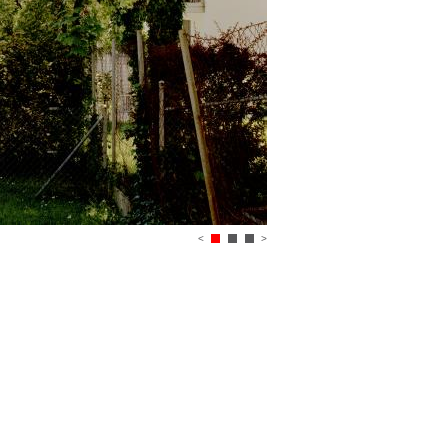
<
>
1
2
3